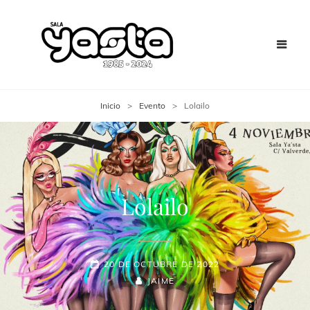
Inicio
>
Evento
>
Lolailo
Lolailo
20 DE OCTUBRE DE 2022
JAIME