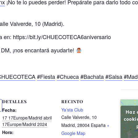
nx
¡No te lo puedes perder! Prepárate para darlo todo con
alle Valverde, 10 (Madrid).
ya en: https://bit.ly/CHUECOTECA6aniversario
 DM, ¡nos encantará ayudarte!
CHUECOTECA
#Fiesta
#Chueca
#Bachata
#Salsa
#Mad
DETALLES
RECINTO
Ya’sta Club
Fecha:
Haz 
Calle Valverde, 10
17 17Europe/Madrid abril
cooki
17Europe/Madrid 2024
Madrid
,
28004
España
+
Hora:
Google Map