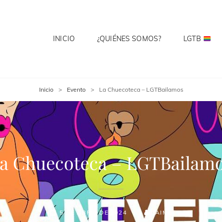
INICIO
¿QUIÉNES SOMOS?
LGTB
 CLUB
te? Cuenta Con Ello.
Inicio
>
Evento
>
La Chuecoteca – LGTBailamos
a Chuecoteca – LGTBailam
5 DE ABRIL DE 2024
JAIME