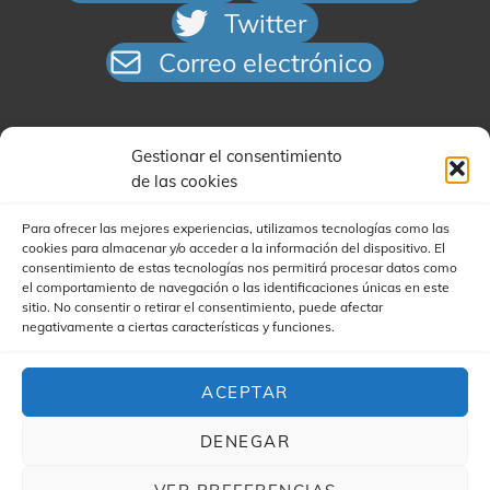
Twitter
Correo electrónico
Gestionar el consentimiento
de las cookies
Para ofrecer las mejores experiencias, utilizamos tecnologías como las
cookies para almacenar y/o acceder a la información del dispositivo. El
Buscar
consentimiento de estas tecnologías nos permitirá procesar datos como
el comportamiento de navegación o las identificaciones únicas en este
sitio. No consentir o retirar el consentimiento, puede afectar
negativamente a ciertas características y funciones.
ACEPTAR
COPYRIGHT © 2026
YA'STA CLUB
|
(FOR YA'STA) MY
MUSIC BAND CHILD POR
CATCH THEMES Y JAIME
DENEGAR