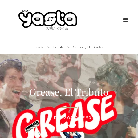
Inicio
>
Evento
>
Grease, El Tributo
Grease, El Tributo
31 DE AGOSTO DE 2024
JAIME