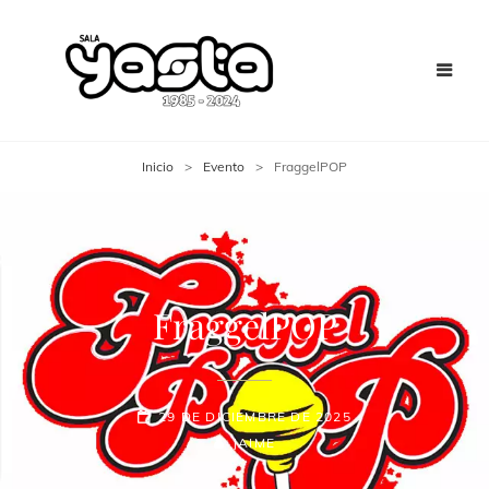
Inicio
>
Evento
>
FraggelPOP
FraggelPOP
29 DE DICIEMBRE DE 2025
JAIME