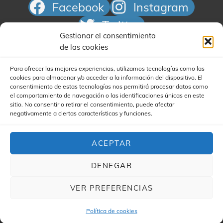
Facebook
Instagram
Twitter
Gestionar el consentimiento
Correo electrónico
de las cookies
Para ofrecer las mejores experiencias, utilizamos tecnologías como las
cookies para almacenar y/o acceder a la información del dispositivo. El
consentimiento de estas tecnologías nos permitirá procesar datos como
el comportamiento de navegación o las identificaciones únicas en este
sitio. No consentir o retirar el consentimiento, puede afectar
negativamente a ciertas características y funciones.
Buscar
ACEPTAR
DENEGAR
VER PREFERENCIAS
COPYRIGHT © 2026
YA'STA CLUB
|
(FOR YA'STA) MY
MUSIC BAND CHILD POR
CATCH THEMES Y JAIME
Política de cookies