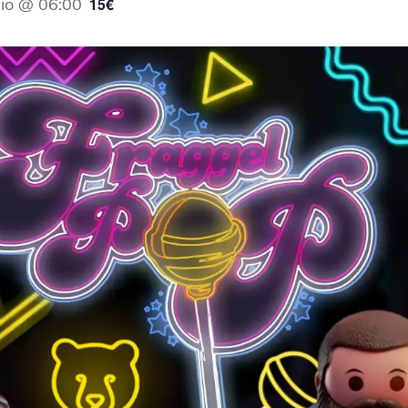
nio @ 06:00
15€