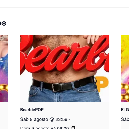
os
BearbiePOP
El 
Sáb 8 agosto @ 23:59
-
Sáb
Dom 9 agosto @ 06:00