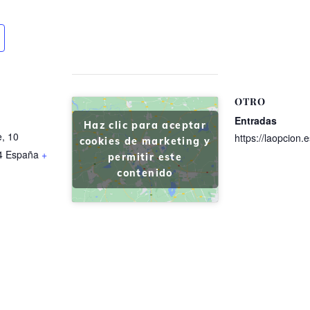
OTRO
Entradas
Haz clic para aceptar
e, 10
https://laopcion.e
cookies de marketing y
4
España
+
permitir este
contenido