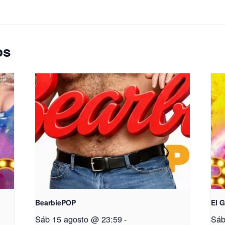
os
BearbiePOP
El 
Sáb 15 agosto @ 23:59
-
Sáb