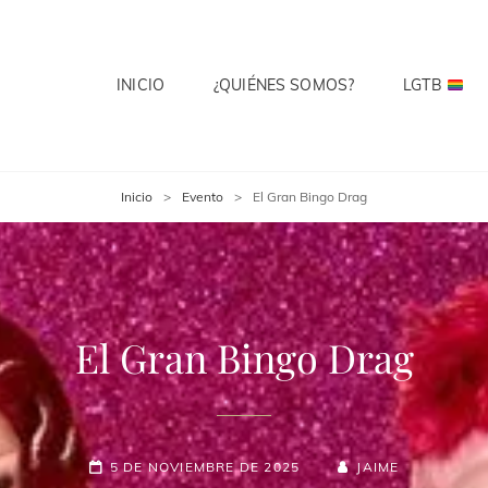
INICIO
¿QUIÉNES SOMOS?
LGTB
 CLUB
te? Cuenta Con Ello.
Inicio
>
Evento
>
El Gran Bingo Drag
El Gran Bingo Drag
5 DE NOVIEMBRE DE 2025
JAIME