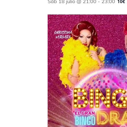
Sáb 18 julio @ 21:00
-
23:00
10€