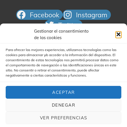
Facebook
Instagram
Twitter
Gestionar el consentimiento
Correo electrónico
de las cookies
Para ofrecer las mejores experiencias, utilizamos tecnologías como las
cookies para almacenar y/o acceder a la información del dispositivo. El
consentimiento de estas tecnologías nos permitirá procesar datos como
el comportamiento de navegación o las identificaciones únicas en este
sitio. No consentir o retirar el consentimiento, puede afectar
negativamente a ciertas características y funciones.
Buscar
ACEPTAR
DENEGAR
VER PREFERENCIAS
COPYRIGHT © 2026
YA'STA CLUB
|
(FOR YA'STA) MY