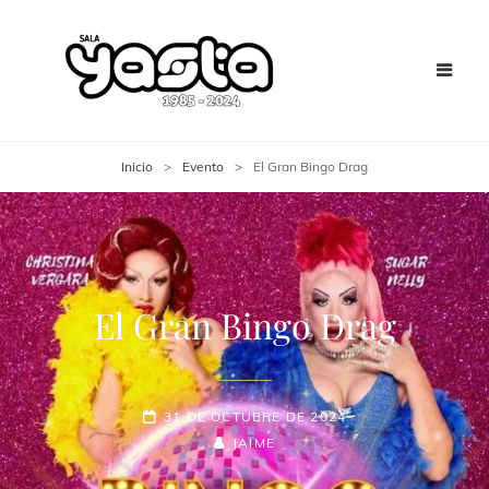
Inicio
>
Evento
>
El Gran Bingo Drag
El Gran Bingo Drag
31 DE OCTUBRE DE 2024
JAIME