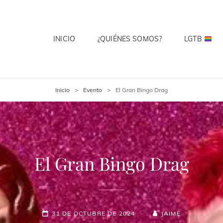
INICIO
¿QUIÉNES SOMOS?
LGTB
 CLUB
te? Cuenta Con Ello.
Inicio
>
Evento
>
El Gran Bingo Drag
El Gran Bingo Drag
31 DE OCTUBRE DE 2024
JAIME