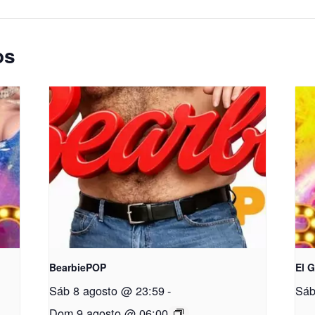
os
BearbiePOP
El 
Sáb 8 agosto @ 23:59
-
Sáb
Dom 9 agosto @ 06:00