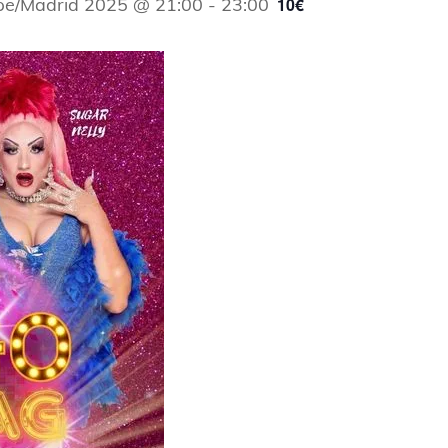
ope/Madrid 2025 @ 21:00
-
23:00
10€