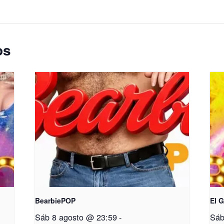
os
BearbiePOP
El 
Sáb 8 agosto @ 23:59
-
Sáb