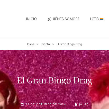
INICIO
¿QUIÉNES SOMOS?
LGTB
 CLUB
te? Cuenta Con Ello.
Inicio
>
Evento
>
El Gran Bingo Drag
El Gran Bingo Drag
31 DE OCTUBRE DE 2024
JAIME