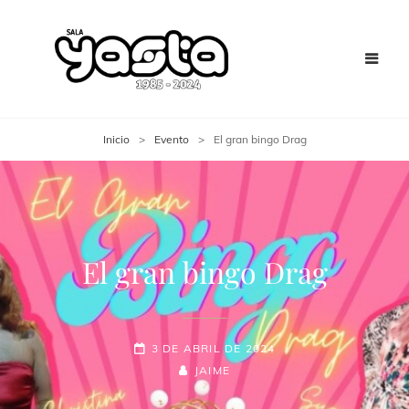
Inicio
>
Evento
>
El gran bingo Drag
El gran bingo Drag
3 DE ABRIL DE 2024
JAIME