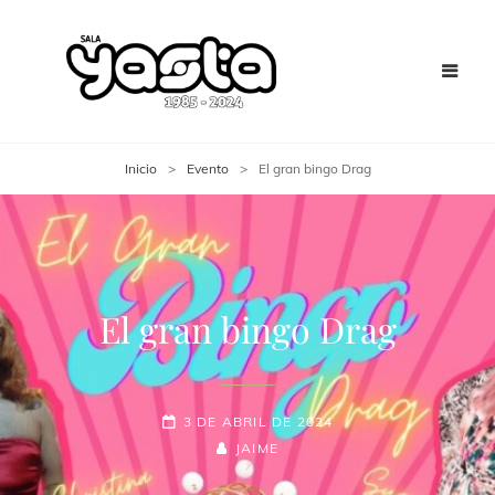
Inicio
>
Evento
>
El gran bingo Drag
El gran bingo Drag
3 DE ABRIL DE 2024
JAIME