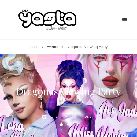
Inicio
>
Evento
>
Dragonas Viewing Party
Dragonas Viewing Party
26 DE MARZO DE 2022
JAIME