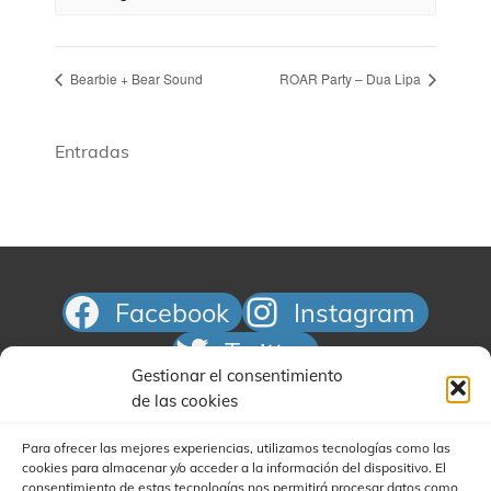
Bearbie + Bear Sound
ROAR Party – Dua Lipa
Entradas
Facebook
Instagram
Twitter
Gestionar el consentimiento
Correo electrónico
de las cookies
Para ofrecer las mejores experiencias, utilizamos tecnologías como las
cookies para almacenar y/o acceder a la información del dispositivo. El
consentimiento de estas tecnologías nos permitirá procesar datos como