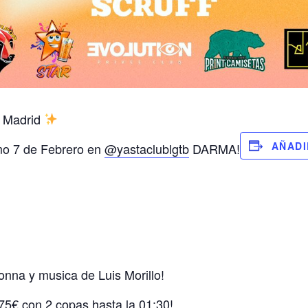
 Madrid
AÑADI
mo 7 de Febrero en
@yastaclublgtb
DARMA!
na y musica de Luis Morillo!
75€ con 2 copas hasta la 01:30!