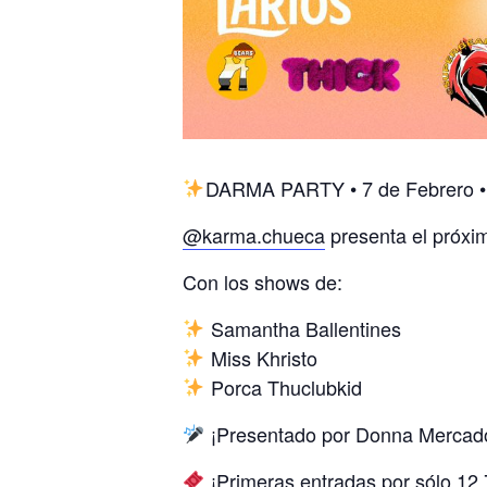
DARMA PARTY • 7 de Febrero •
@karma.chueca
presenta el próxi
Con los shows de:
Samantha Ballentines
Miss Khristo
Porca Thuclubkid
¡Presentado por Donna Mercadon
¡Primeras entradas por sólo 12,