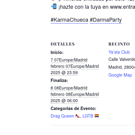
¡hazte con la tuya en www.entra
#KarmaChueca
#DarmaParty
DETALLES
RECINTO
Ya’sta Club
Inicio:
Calle Valverd
7 07Europe/Madrid
febrero 07Europe/Madrid
Madrid
,
2800
2025 @ 23:59
Google Map
Finaliza:
8 08Europe/Madrid
febrero 08Europe/Madrid
2025 @ 06:00
Categorías de Evento:
Drag Queen
,
LGTB