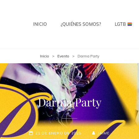
INICIO
¿QUIÉNES SOMOS?
LGTB
 CLUB
te? Cuenta Con Ello.
Inicio
>
Evento
>
Darma Party
Darma Party
21 DE ENERO DE 2025
JAIME