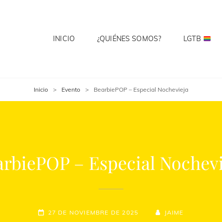
INICIO
¿QUIÉNES SOMOS?
LGTB
 CLUB
te? Cuenta Con Ello.
Inicio
>
Evento
>
BearbiePOP – Especial Nochevieja
arbiePOP – Especial Nochevi
27 DE NOVIEMBRE DE 2025
JAIME