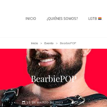
INICIO
¿QUIÉNES SOMOS?
LGTB
 CLUB
te? Cuenta Con Ello.
Inicio
>
Evento
>
BearbiePOP
BearbiePOP
21 DE MARZO DE 2023
JAIME