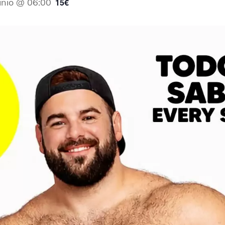
unio @ 06:00
15€