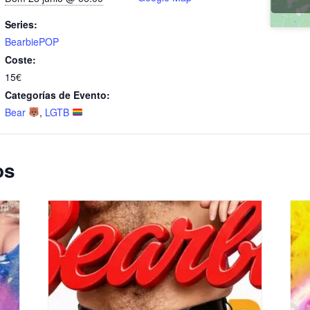
Series:
BearbiePOP
Coste:
15€
Categorías de Evento:
Bear
,
LGTB
os