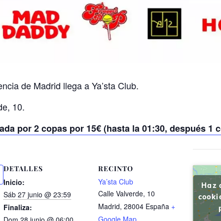
ncia de Madrid llega a Ya’sta Club.
de, 10.
ada por 2 copas por 15€ (hasta la 01:30, después 1 
DETALLES
RECINTO
Ya’sta Club
Inicio:
Haz 
Calle Valverde, 10
Sáb 27 junio @ 23:59
cooki
Madrid
,
28004
España
+
Finaliza:
Google Map
Dom 28 junio @ 06:00