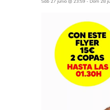
Sáb 27 junio @ 23:59
-
Dom 28 j