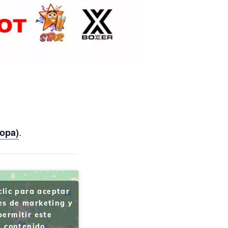
.
copa)
clic para aceptar
es de marketing y
permitir este
contenido