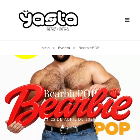
Inicio
>
Evento
>
BearbiePOP
BearbiePOP
22 DE ABRIL DE 2026
JAIME