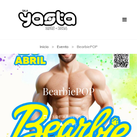
Inicio
>
Evento
>
BearbiePOP
BearbiePOP
23 DE ABRIL DE 2025
JAIME