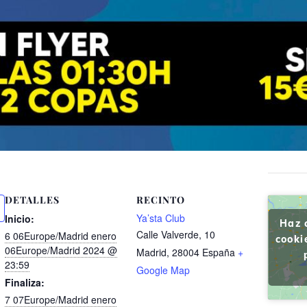
DETALLES
RECINTO
Ya’sta Club
Inicio:
Haz 
Calle Valverde, 10
6 06Europe/Madrid enero
cooki
06Europe/Madrid 2024 @
Madrid
,
28004
España
+
23:59
Google Map
Finaliza:
7 07Europe/Madrid enero