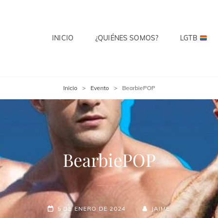
INICIO
¿QUIÉNES SOMOS?
LGTB
 CLUB
te? Cuenta Con Ello.
Inicio
>
Evento
>
BearbiePOP
BearbiePOP
5 DE ENERO DE 2024
JAIME