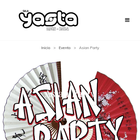
Inicio
>
Evento
>
Asian Party
Asian Party
25 DE FEBRERO DE 2025
JAIME