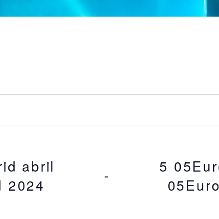
d abril
5 05Eur
 - 
d 2024
05Euro