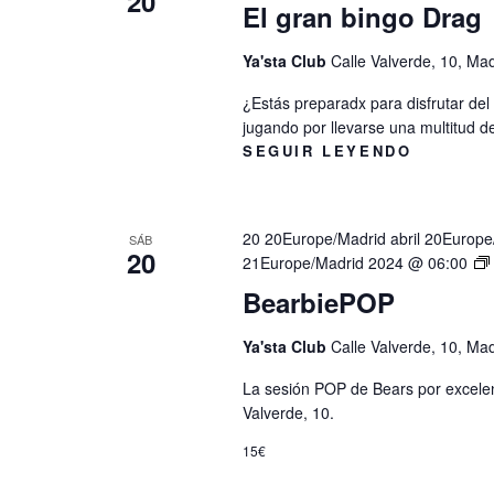
20
El gran bingo Drag
a
p
Ya'sta Club
Calle Valverde, 10, Ma
a
¿Estás preparadx para disfrutar de
l
jugando por llevarse una multitud d
a
SEGUIR LEYENDO
b
r
20 20Europe/Madrid abril 20Europ
a
SÁB
20
21Europe/Madrid 2024 @ 06:00
c
BearbiePOP
l
a
Ya'sta Club
Calle Valverde, 10, Ma
v
La sesión POP de Bears por excelen
e
Valverde, 10.
.
15€