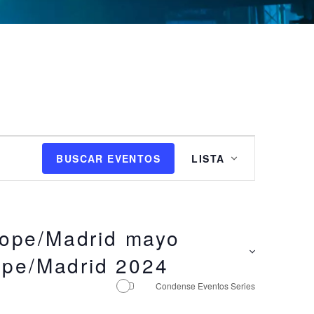
N
BUSCAR EVENTOS
LISTA
a
v
e
g
a
ope/Madrid mayo
c
pe/Madrid 2024
i
ó
Condense Eventos Series
n