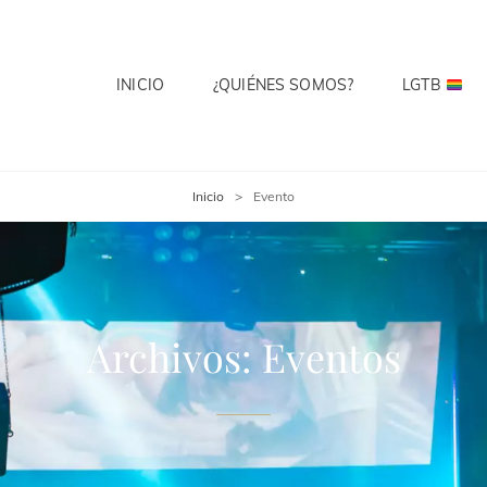
INICIO
¿QUIÉNES SOMOS?
LGTB
 CLUB
te? Cuenta Con Ello.
Inicio
>
Evento
Archivos:
Eventos