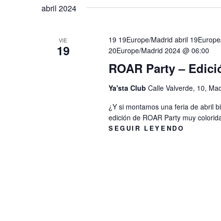
ó
abril 2024
l
l
n
e
a
c
d
p
19 19Europe/Madrid abril 19Europ
VIE
19
c
20Europe/Madrid 2024 @ 06:00
e
a
i
ROAR Party – Edició
l
b
o
a
ú
Ya'sta Club
Calle Valverde, 10, Ma
n
b
s
a
¿Y si montamos una feria de abril 
r
q
edición de ROAR Party muy colorida
l
a
SEGUIR LEYENDO
u
a
c
f
e
l
e
d
a
c
v
a
h
e
y
a
.
v
.
B