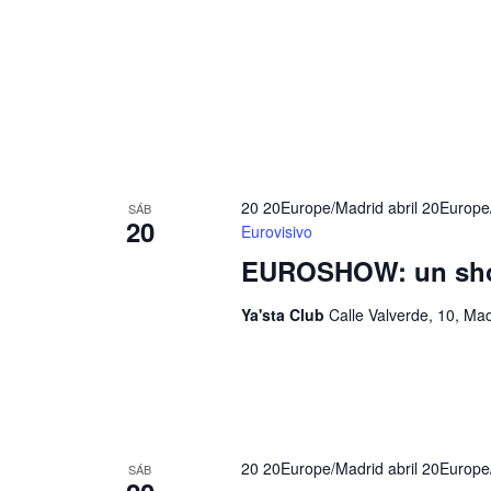
i
u
s
s
t
c
a
a
E
s
v
d
20 20Europe/Madrid abril 20Europ
e
SÁB
e
20
Eurovisivo
n
E
EUROSHOW: un sho
t
v
o
Ya'sta Club
Calle Valverde, 10, Ma
e
s
n
p
a
t
r
o
a
s
20 20Europe/Madrid abril 20Europ
SÁB
l