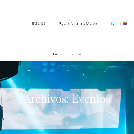
INICIO
¿QUIÉNES SOMOS?
LGTB
 CLUB
te? Cuenta Con Ello.
Inicio
>
Evento
Archivos:
Eventos