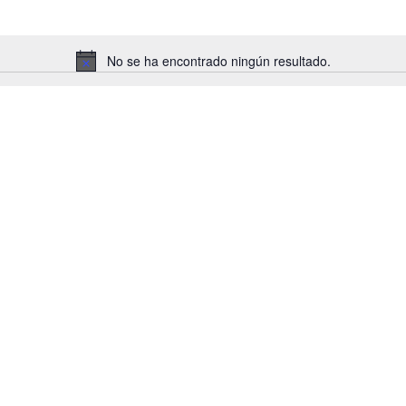
No se ha encontrado ningún resultado.
A
v
i
s
o