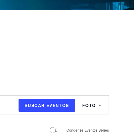
N
BUSCAR EVENTOS
FOTO
a
v
e
g
Condense Eventos Series