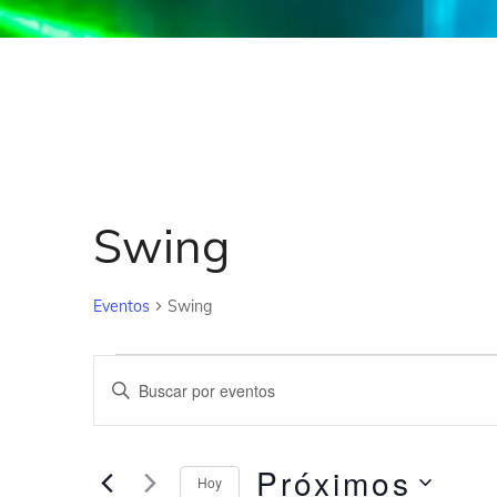
Swing
Eventos
Swing
N
I
a
n
v
t
e
Próximos
r
Hoy