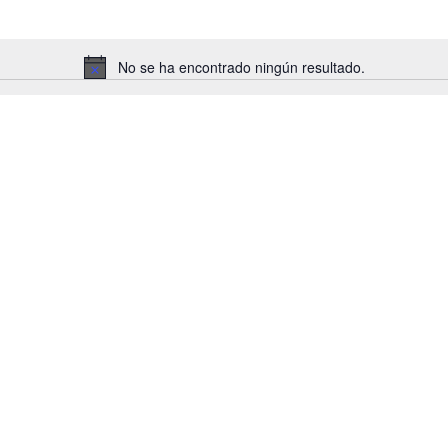
No se ha encontrado ningún resultado.
A
v
i
s
o