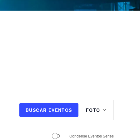
N
BUSCAR EVENTOS
FOTO
a
v
e
g
Condense Eventos Series