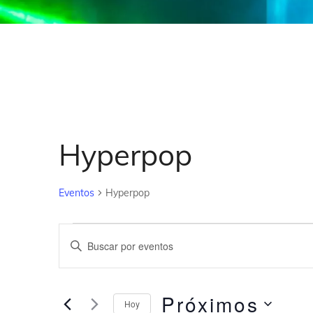
Hyperpop
Eventos
Hyperpop
N
I
a
n
v
t
e
Próximos
r
Hoy