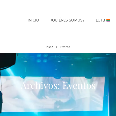
INICIO
¿QUIÉNES SOMOS?
LGTB
 CLUB
te? Cuenta Con Ello.
Inicio
>
Evento
Archivos:
Eventos