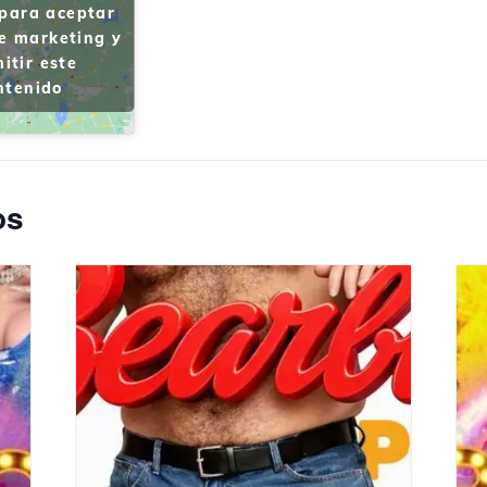
 para aceptar
de marketing y
itir este
ntenido
os