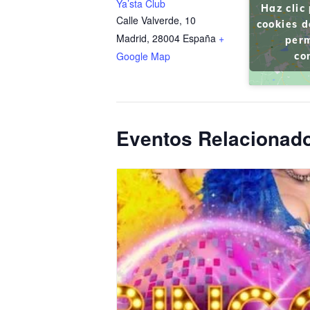
Ya’sta Club
Haz clic
Calle Valverde, 10
cookies 
Madrid
,
28004
España
+
perm
Google Map
co
Eventos Relacionad