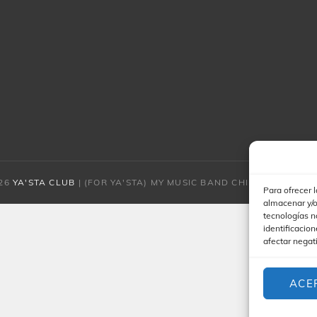
026
YA'STA CLUB
|
(FOR YA'STA) MY MUSIC BAND CHILD POR
CATCH
Para ofrecer 
almacenar y/o
tecnologías n
identificacion
afectar negat
ACE